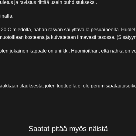
etus ja ravistus riittää usein puhdistukseksi.
inalla.
30 C miedolla, nahan rasvan säilyttävällä pesuaineella. Huolel
muotoillaan kosteana ja kuivatetaan ilmavasti tasossa. (Sisätyyn
ten jokainen kappale on uniikki. Huomioithan, että nahka on ven
kkaan tilauksesta, joten tuotteella ei ole perumis/palautusoike
Saatat pitää myös näistä