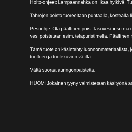
Hoito-ohjeet: Lampaannahka on likaa hylkivä. Tuul
Tahrojen poisto tuoreeltaan puhtaalla, kostealla li
Pesuohje: Ota päällinen pois. Tasovesipesu max 
vesi poistetaan esim. telapuristimella. Päällinen 
Tämä tuote on käsintehty luonnonmateriaalista, jo
tuotteen ja tuotekuvien välillä.
Vältä suoraa auringonpaistetta.
HUOM! Jokainen tyyny valmistetaan käsityönä asia