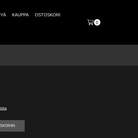
TYÄ
KAUPPA
OSTOSKORI
0
ista
SKORIIN