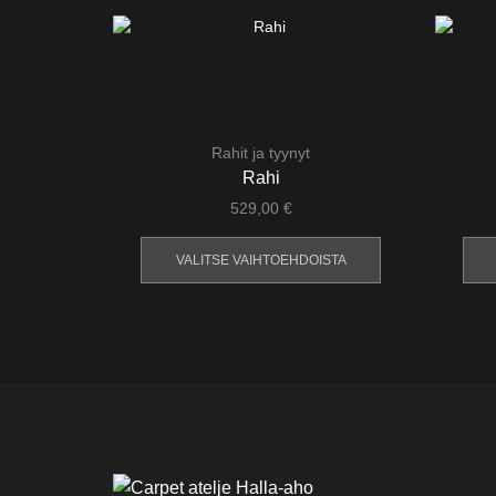
Rahit ja tyynyt
Rahi
529,00
€
Tällä
tuotteella
VALITSE VAIHTOEHDOISTA
on
useampi
muunnelma.
Voit
tehdä
valinnat
tuotteen
sivulla.