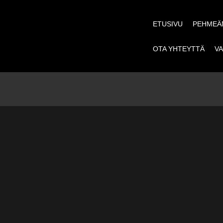
ETUSIVU
PEHMEÄN
OTA YHTEYTTÄ
VA