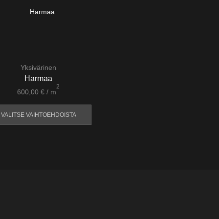
Yksivärinen
Harmaa
2
600,00
€
/ m
VALITSE VAIHTOEHDOISTA