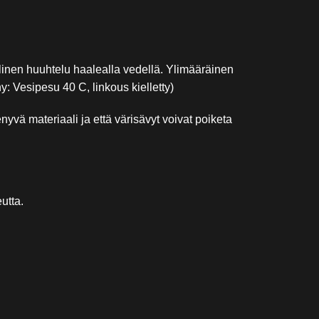
linen huuhtelu haalealla vedellä. Ylimääräinen
y: Vesipesu 40 C, linkous kielletty)
yvä materiaali ja että värisävyt voivat poiketa
utta.