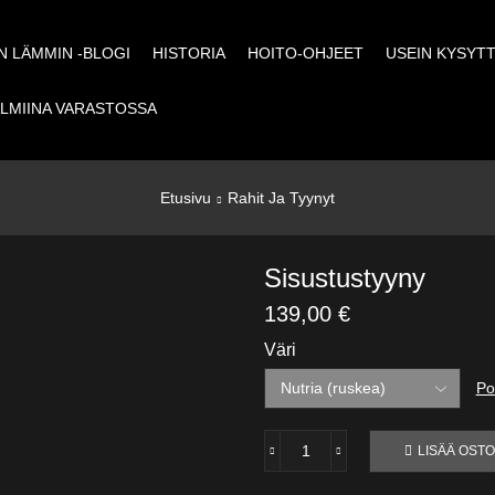
 LÄMMIN -BLOGI
HISTORIA
HOITO-OHJEET
USEIN KYSYT
LMIINA VARASTOSSA
Etusivu
Rahit Ja Tyynyt
Sisustustyyny
139,00
€
Väri
Po
LISÄÄ OSTO
Sisustustyyny
määrä