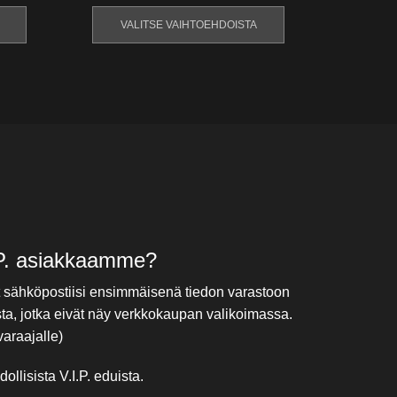
VALITSE VAIHTOEHDOISTA
VAL
I.P. asiakkaamme?
t sähköpostiisi ensimmäisenä tiedon varastoon
sta, jotka eivät näy verkkokaupan valikoimassa.
araajalle)
llisista V.I.P. eduista.