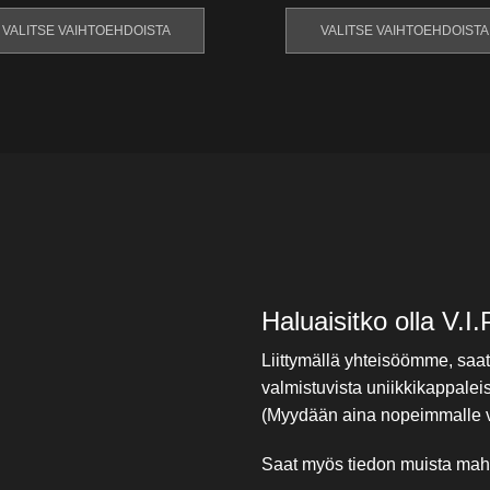
VALITSE VAIHTOEHDOISTA
VALITSE VAIHTOEHDOISTA
Haluaisitko olla V.
Liittymällä yhteisöömme, saa
valmistuvista uniikkikappalei
(Myydään aina nopeimmalle v
Saat myös tiedon muista mahdo