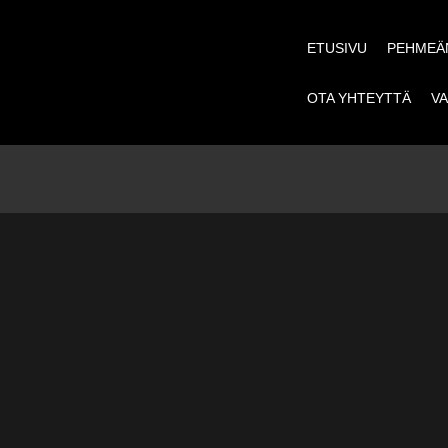
ETUSIVU
PEHMEÄN
OTA YHTEYTTÄ
VA