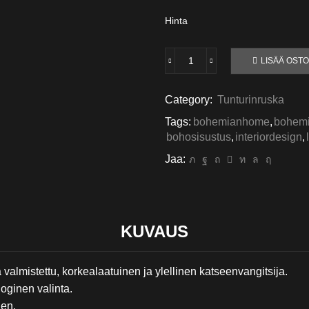
Hinta
LISÄÄ OSTO
Tunturinruska
määrä
Category:
Tunturinruska
Tags:
bohemianhome
,
bohemi
bohosisustus
,
interiordesign
,
Jaa:
KUVAUS
almistettu, korkealaatuinen ja ylellinen katseenvangitsija.
oginen valinta.
nen.