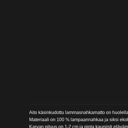
Aito käsinkudottu lammasnahkamatto on huolella v
Materiaali on 100 % lampaannahkaa ja siksi ekol
Karvan pituus on 1-2 cm ja pinta kauniisti eläväi