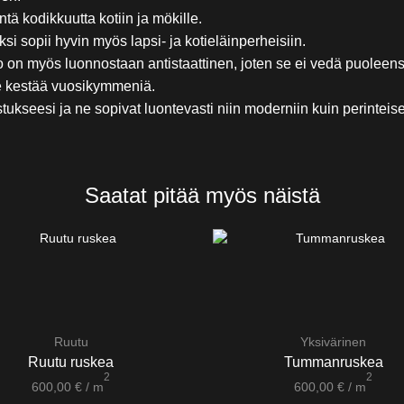
ä kodikkuutta kotiin ja mökille.
si sopii hyvin myös lapsi- ja kotieläinperheisiin.
 myös luonnostaan antistaattinen, joten se ei vedä puoleensa 
se kestää vuosikymmeniä.
ukseesi ja ne sopivat luontevasti niin moderniin kuin perinteise
Saatat pitää myös näistä
Ruutu
Yksivärinen
Ruutu ruskea
Tummanruskea
2
2
600,00
€
/ m
600,00
€
/ m