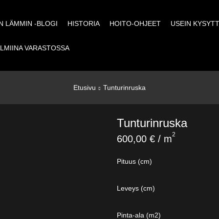
 LÄMMIN -BLOGI
HISTORIA
HOITO-OHJEET
USEIN KYSYT
LMIINA VARASTOSSA
Etusivu
Tunturinruska
Tunturinruska
2
600,00
€
/ m
Pituus (cm)
Leveys (cm)
Pinta-ala (m2)