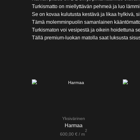
Turkismatto on miellyttävän pehmeä ja luo lämmint
Se on kovaa kulutusta kestävä ja likaa hylkivä, sik
Tämä molemminpuolin samanlainen kääntömatto on
Turkismaton voi vesipestä ja oikein hoidettuna 
Tällä premium-luokan matolla saat luksusta sisust
Yksivärinen
Harmaa
2
600,00
€
/ m