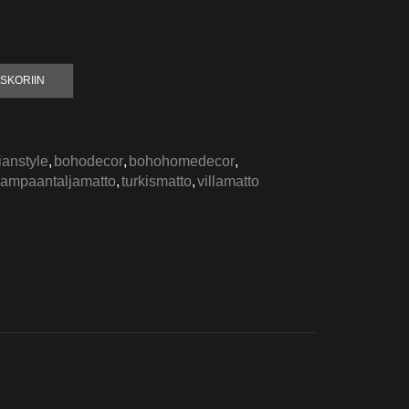
SKORIIN
anstyle
,
bohodecor
,
bohohomedecor
,
lampaantaljamatto
,
turkismatto
,
villamatto