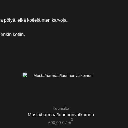
pölyä, eikä kotieläinten karvoja.
enkin kotiin.
Kuunsilta
Musta/harmaa/luonnonvalkoinen
P
2
600,00
€
/ m