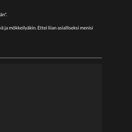
än".
a mökkeilyäkin. Ettei liian asialliseksi menisi