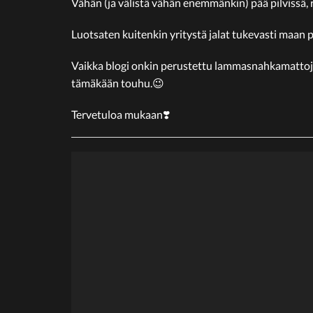
Vähän (ja välistä vähän enemmänkin) pää pilvissä, 
Luotsaten kuitenkin yritystä jalat tukevasti maan pi
Vaikka blogi onkin perustettu lammasnahkamattojen 
tämäkään touhu.😉
Tervetuloa mukaan❣️