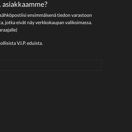
.P. asiakkaamme?
 sähköpostiisi ensimmäisenä tiedon varastoon
ta, jotka eivät näy verkkokaupan valikoimassa.
raajalle)
isista V.I.P. eduista.