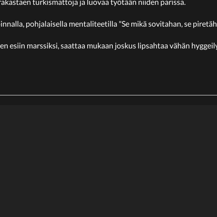
rakastaen turkismattoja ja luovaa työtään niiden parissa.
nnalla, pohjalaisella mentaliteetilla "Se mikä sovitahan, se piretäh
esiin marssiksi, saattaa mukaan joskus lipsahtaa vähän hyggeilyä j