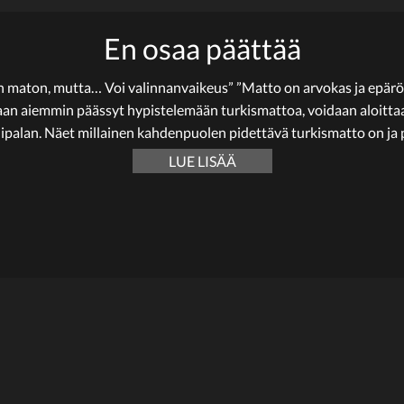
En osaa päättää
n maton, mutta… Voi valinnanvaikeus” ”Matto on arvokas ja epärö
an aiemmin päässyt hypistelemään turkismattoa, voidaan aloittaa es
palan. Näet millainen kahdenpuolen pidettävä turkismatto on ja 