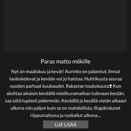
Paras matto mökille
Nyt on maaliskuu ja kevät! Aurinko on palannut, linnut
lauleskelevat ja kevään voi jo haistaa. Huhtikuuta seuraa
vuoden parhaat kuukaudet. Rakastan toukokuuta❣️ Kun
aloittaa aikaisin keväällä mielikuvamatkan tulevaan kesään,
saa siitä tuplasti pidemmän. Keväällä ja kesällä vietän aikaani
ulkona niin paljon kuin se on mahdollista. Iltapäiväunet
riippumatossa ja ruokailut ulkona....