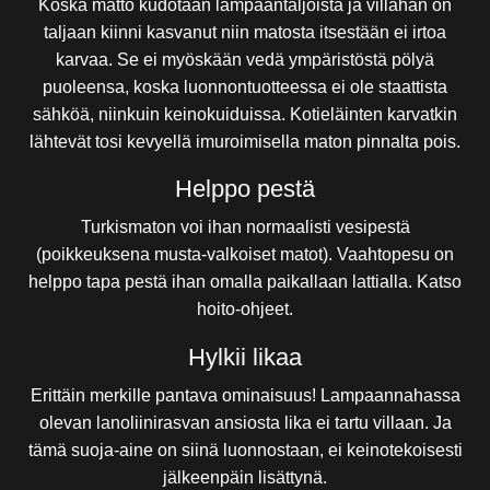
Koska matto kudotaan lampaantaljoista ja villahan on
taljaan kiinni kasvanut niin matosta itsestään ei irtoa
karvaa. Se ei myöskään vedä ympäristöstä pölyä
puoleensa, koska luonnontuotteessa ei ole staattista
sähköä, niinkuin keinokuiduissa. Kotieläinten karvatkin
lähtevät tosi kevyellä imuroimisella maton pinnalta pois.
Helppo pestä
Turkismaton voi ihan normaalisti vesipestä
(poikkeuksena musta-valkoiset matot). Vaahtopesu on
helppo tapa pestä ihan omalla paikallaan lattialla.
Katso
hoito-ohjeet
.
Hylkii likaa
Erittäin merkille pantava ominaisuus! Lampaannahassa
olevan lanoliinirasvan ansiosta lika ei tartu villaan. Ja
tämä suoja-aine on siinä luonnostaan, ei keinotekoisesti
jälkeenpäin lisättynä.