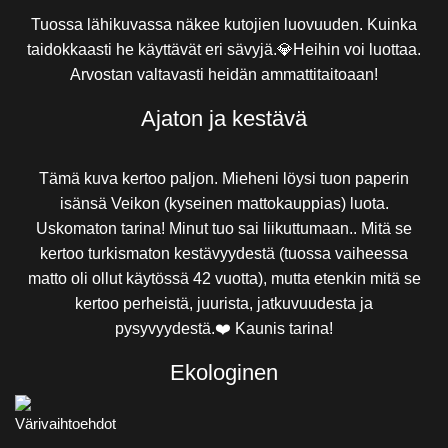
Tuossa lähikuvassa näkee kutojien luovuuden. Kuinka
taidokkaasti he käyttävät eri sävyjä.💎Heihin voi luottaa.
Arvostan valtavasti heidän ammattitaitoaan!
Ajaton ja kestävä
Tämä kuva kertoo paljon. Mieheni löysi tuon paperin
isänsä Veikon (kyseinen mattokauppias) luota.
Uskomaton tarina! Minut tuo sai liikuttumaan.. Mitä se
kertoo turkismaton kestävyydestä (tuossa vaiheessa
matto oli ollut käytössä 42 vuotta), mutta etenkin mitä se
kertoo perheistä, juurista, jatkuvuudesta ja
pysyvyydestä.❤️ Kaunis tarina!
Ekologinen