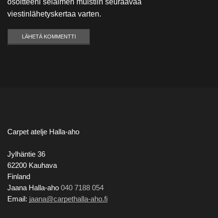
osoitteeni selaimen muistiin seuraavaa
viestinlähetyskertaa varten.
Carpet atelje Halla-aho
Jylhäntie 36
62200 Kauhava
Finland
Jaana Halla-aho
040 7188 054
Email:
jaana@carpethalla-aho.fi