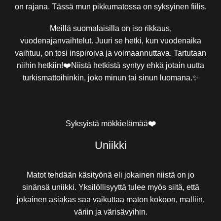
on rajana. Tässä mun pikkumatossa on syksyinen fiilis.
Meillä suomalaisilla on iso rikkaus,
vuodenajanvaihtelut. Juuri se hetki, kun vuodenaika
vaihtuu, on tosi inspiroiva ja voimaannuttava. Tartutaan
niihin hetkiin!❤️Niistä hetkistä syntyy ehkä jotain uutta
turkismattoihinkin, joko minun tai sinun luomana.✨
Syksyistä mökkielämää
❤️
Uniikki
Matot tehdään käsityönä eli jokainen niistä on jo
sinänsä uniikki. Yksilöllisyyttä tulee myös siitä, että
jokainen asiakas saa vaikuttaa maton kokoon, malliin,
väriin ja värisävyihin.