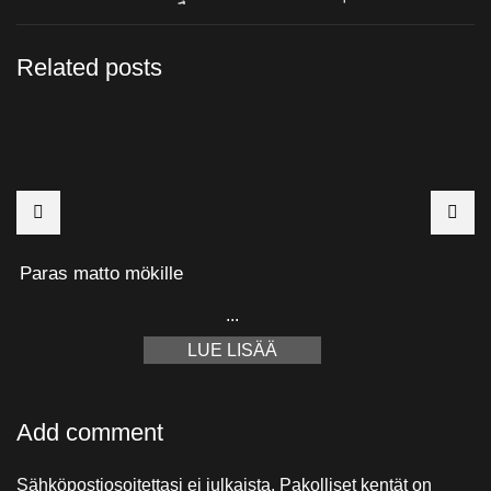
Related posts
Paras matto mökille
E
...
Add comment
Sähköpostiosoitettasi ei julkaista. Pakolliset kentät on