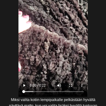
Miksi valita kotiin lempipaikalle pelkästään hyvältä
näyttävä matto, kun voi valita lisäksi hyvältä tuntuvan