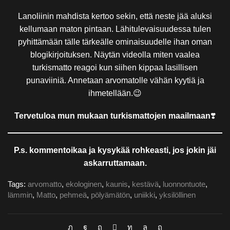
Lanoliinin mahdista kertoo sekin, että neste jää aluksi
kellumaan maton pintaan. Lähitulevaisuudessa tulen
pyhittämään tälle tärkeälle ominaisuudelle ihan oman
blogikirjoituksen. Näytän videolla miten vaalea
turkismatto reagoi kun siihen kippaa lasillisen
punaviiniä. Annetaan arvomatolle vähän kyytiä ja
ihmetellään.😉
Tervetuloa mun mukaan turkismattojen maailmaan
❣️
P.s. kommentoikaa ja kysykää rohkeasti, jos jokin jäi
askarruttamaan.
Tags:
arvomatto
,
ekologinen
,
kaunis
,
kestävä
,
luonnontuote
,
lämmin
,
Matto
,
pehmeä
,
pölyämätön
,
uniikki
,
yksilöllinen