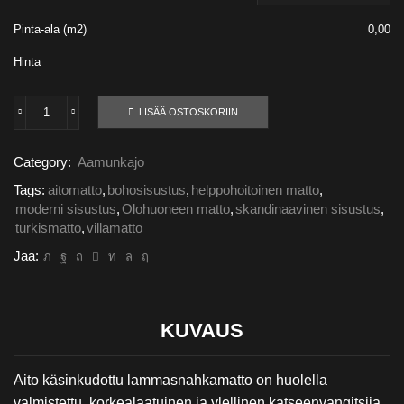
Pinta-ala (m2)
0,00
Hinta
LISÄÄ OSTOSKORIIN
Beige/luonnonvalkoinen
määrä
Category:
Aamunkajo
Tags:
aitomatto
,
bohosisustus
,
helppohoitoinen matto
,
moderni sisustus
,
Olohuoneen matto
,
skandinaavinen sisustus
,
turkismatto
,
villamatto
Jaa:
KUVAUS
Aito käsinkudottu lammasnahkamatto on huolella
valmistettu, korkealaatuinen ja ylellinen katseenvangitsija.