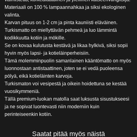
Materiaali on 100 % lampaannahkaa ja siksi ekologinen
valinta.
Karvan pituus on 1-2 cm ja pinta kauniisti eläväinen.
Turkismatto on miellyttävän pehmeä ja luo lämmintä
kodikkuutta kotiin ja mökille.
Se on kovaa kulutusta kestävä ja likaa hylkivä, siksi sopii
hyvin myös lapsi- ja kotieläinperheisiin.
Tämä molemminpuolin samanlainen kääntömatto on myös
luonnostaan antistaattinen, joten se ei vedä puoleensa
pölyä, eikä kotieläinten karvoja.
Turkismaton voi vesipestä ja oikein hoidettuna se kestää
vuosikymmeniä.
Tällä premium-luokan matolla saat luksusta sisustukseesi
ja ne sopivat luontevasti niin moderniin kuin
perinteiseenkin kotiin.
Saatat pitää myös näistä