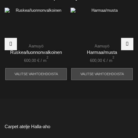
Aamuyö
Aamuyö
Ruskea/luonnonvalkoinen
Harmaa/musta
2
2
600,00
€
/ m
600,00
€
/ m
VALITSE VAIHTOEHDOISTA
VALITSE VAIHTOEHDOISTA
Carpet atelje Halla-aho