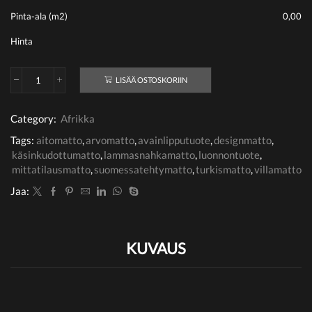
Pinta-ala (m2)
0,00
Hinta
LISÄÄ OSTOSKORIIN
Luonnonvalkoinen/musta
määrä
Category:
Afrikka
Tags:
aitomatto
,
arvomatto
,
avainlipputuote
,
designmatto
,
käsinkudottumatto
,
lammasnahkamatto
,
luonnontuote
,
mittatilausmatto
,
suomessatehtymatto
,
turkismatto
,
villamatto
Jaa:
KUVAUS