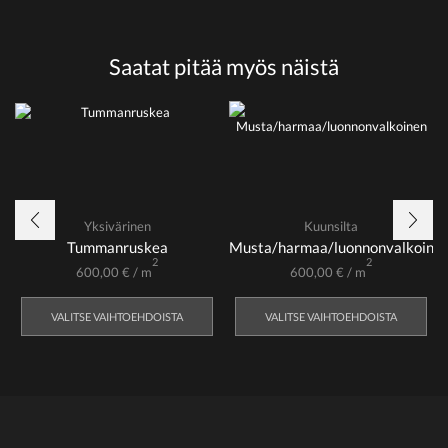
Saatat pitää myös näistä
Yksivärinen
Kuunsilta
Tummanruskea
Musta/harmaa/luonnonvalkoine
2
2
600,00
€
/ m
600,00
€
/ m
VALITSE VAIHTOEHDOISTA
VALITSE VAIHTOEHDOISTA