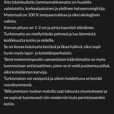
Aito käsinkudottu lammasnahkamatto on huolella
valmistettu, korkealaatuinen ja ylellinen katseenvangitsija.
Materiaali on 100 % lampaannahkaa ja siksi ekologinen
valinta.
Karvan pituus on 1-2 cm ja pinta kauniisti eläväinen.
Turkismatto on miellyttävän pehmeä ja luo lämmintä
kodikkuutta kotiin ja mökille.
Se on kovaa kulutusta kestävä ja likaa hylkivä, siksi sopii
hyvin myös lapsi- ja kotieläinperheisiin.
Tämä molemminpuolin samanlainen kääntömatto on myös
luonnostaan antistaattinen, joten se ei vedä puoleensa pölyä,
eikä kotieläinten karvoja.
Turkismaton voi vesipestä ja oikein hoidettuna se kestää
vuosikymmeniä.
Tällä premium-luokan matolla saat luksusta sisustukseesi ja
ne sopivat luontevasti niin moderniin kuin perinteiseenkin
kotiin.