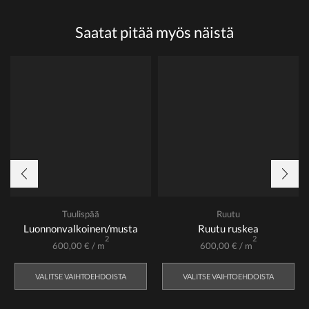
Saatat pitää myös näistä
Tuulispää
Ruutu
Luonnonvalkoinen/musta
Ruutu ruskea
2
2
600,00
€
/ m
600,00
€
/ m
VALITSE VAIHTOEHDOISTA
VALITSE VAIHTOEHDOISTA