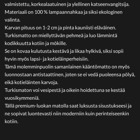
valmistettu, korkealaatuinen ja ylellinen katseenvangitsija.
Materiaali on 100 % lampaannahkaa ja siksi ekologinen
valinta.
Karvan pituus on 1-2 cm ja pinta kauniisti eläväinen.
Turkismatto on miellyttävän pehmeä ja luo lämmintä
kodikkuutta kotiin ja mökille.
Se on kovaa kulutusta kestävä ja likaa hylkivä, siksi sopii
hyvin myös lapsi- ja kotieläinperheisiin.
Tämä molemminpuolin samanlainen kääntömatto on myös
luonnostaan antistaattinen, joten se ei vedä puoleensa pölyä,
eikä kotieläinten karvoja.
Turkismaton voi vesipestä ja oikein hoidettuna se kestää
vuosikymmeniä.
Tällä premium-luokan matolla saat luksusta sisustukseesi ja
ne sopivat luontevasti niin moderniin kuin perinteiseenkin
kotiin.