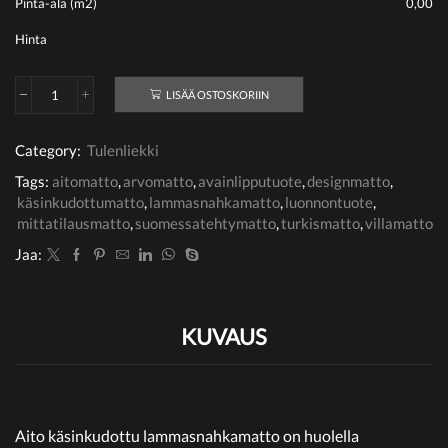
Pinta-ala (m2)
0,00
Hinta
LISÄÄ OSTOSKORIIN
Musta/tiilenpunainen
määrä
Category:
Tulenliekki
Tags:
aitomatto
,
arvomatto
,
avainlipputuote
,
designmatto
,
käsinkudottumatto
,
lammasnahkamatto
,
luonnontuote
,
mittatilausmatto
,
suomessatehtymatto
,
turkismatto
,
villamatto
Jaa:
KUVAUS
Aito käsinkudottu lammasnahkamatto on huolella