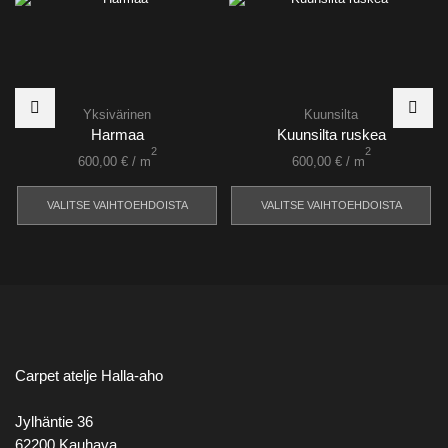
Yksivärinen
Kuunsilta
Harmaa
Kuunsilta ruskea
2
2
600,00
€
/ m
600,00
€
/ m
VALITSE VAIHTOEHDOISTA
VALITSE VAIHTOEHDOISTA
Carpet atelje Halla-aho
Jylhäntie 36
62200 Kauhava