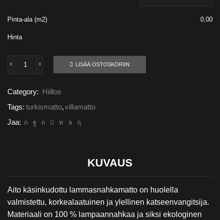
Pinta-ala (m2)
0,00
Hinta
LISÄÄ OSTOSKORIIN
Hiillos
määrä
Category:
Hiillos
Tags:
turkismatto
,
villamatto
Jaa:
KUVAUS
Aito käsinkudottu lammasnahkamatto on huolella
valmistettu, korkealaatuinen ja ylellinen katseenvangitsija.
Materiaali on 100 % lampaannahkaa ja siksi ekologinen